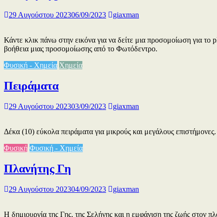
29 Αυγούστου 2023
06/09/2023
giaxman
Κάντε κλικ πάνω στην εικόνα για να δείτε μια προσομοίωση για 
βοήθεια μιας προσομοίωσης από το Φωτόδεντρο.
Φυσική - Χημεία
Χημεία
Πειράματα
29 Αυγούστου 2023
03/09/2023
giaxman
Δέκα (10) εύκολα πειράματα για μικρούς και μεγάλους επιστήμονες.
Φυσική
Φυσική - Χημεία
Πλανήτης Γη
29 Αυγούστου 2023
04/09/2023
giaxman
Η δημιουργία της Γης, της Σελήνης και η εμφάνιση της ζωής στον πλ