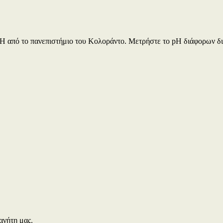
το pH από το πανεπιστήμιο του Κολοράντο. Μετρήστε το pH διάφορω
ανήτη μας.