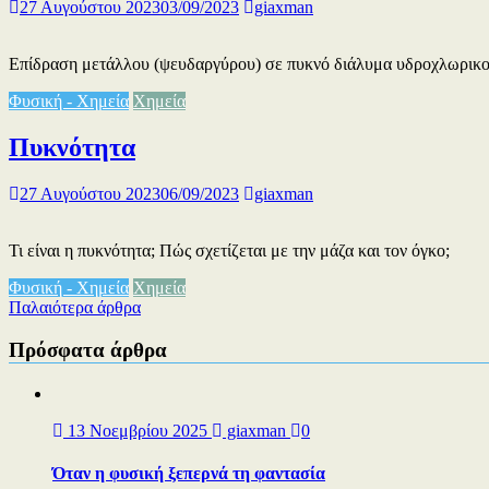
27 Αυγούστου 2023
03/09/2023
giaxman
Επίδραση μετάλλου (ψευδαργύρου) σε πυκνό διάλυμα υδροχλωρικού
Φυσική - Χημεία
Χημεία
Πυκνότητα
27 Αυγούστου 2023
06/09/2023
giaxman
Τι είναι η πυκνότητα; Πώς σχετίζεται με την μάζα και τον όγκο;
Φυσική - Χημεία
Χημεία
Πλοήγηση
Παλαιότερα άρθρα
άρθρων
Πρόσφατα άρθρα
13 Νοεμβρίου 2025
giaxman
0
Όταν η φυσική ξεπερνά τη φαντασία