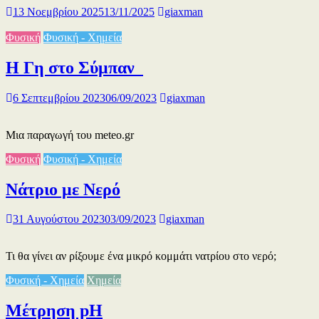
13 Νοεμβρίου 2025
13/11/2025
giaxman
Φυσική
Φυσική - Χημεία
Η Γη στο Σύμπαν
6 Σεπτεμβρίου 2023
06/09/2023
giaxman
Μια παραγωγή του meteo.gr
Φυσική
Φυσική - Χημεία
Νάτριο με Νερό
31 Αυγούστου 2023
03/09/2023
giaxman
Τι θα γίνει αν ρίξουμε ένα μικρό κομμάτι νατρίου στο νερό;
Φυσική - Χημεία
Χημεία
Μέτρηση pH