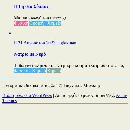
Η Γη στο Σύμπαν
Μια παραγωγή του meteo.gr
Φυσική
Φυσική - Χημεία
31 Αυγούστου 2023
giaxman
Νάτριο με Νερό
Τι θα γίνει αν ρίξουμε ένα μικρό κομμάτι νατρίου στο νερό;
Φυσική - Χημεία
Χημεία
Πνευματικά δικαιώματα 2024 © Γιαχνάκης Μανόλης
Βασισμένο στο WordPress
|
Δημιουργός θέματος SuperMag:
Acme
Themes