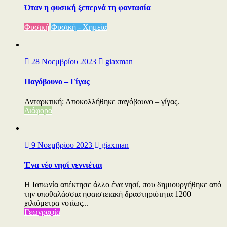
Όταν η φυσική ξεπερνά τη φαντασία
Φυσική
Φυσική - Χημεία
28 Νοεμβρίου 2023
giaxman
Παγόβουνο – Γίγας
Ανταρκτική: Αποκολλήθηκε παγόβουνο – γίγας.
Διάφορα
9 Νοεμβρίου 2023
giaxman
Ένα νέο νησί γεννιέται
Η Ιαπωνία απέκτησε άλλο ένα νησί, που δημιουργήθηκε από
την υποθαλάσσια ηφαιστειακή δραστηριότητα 1200
χιλιόμετρα νοτίως...
Γεωγραφία